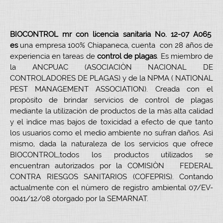
BIOCONTROL mr con licencia sanitaria No. 12-07 A065
es
una empresa 100% Chiapaneca, cuenta con 28 años de
experiencia en tareas de
control de plagas
. Es miembro de
la ANCPUAC (ASOCIACIÒN NACIONAL DE
CONTROLADORES DE PLAGAS) y de la NPMA ( NATIONAL
PEST MANAGEMENT ASSOCIATION). Creada con el
propòsito de brindar servicios de control de plagas
mediante la utilizaciòn de productos de la màs alta calidad
y el ìndice mas bajos de toxicidad a efecto de que tanto
los usuarios como el medio ambiente no sufran daños. Asì
mismo, dada la naturaleza de los servicios que ofrece
BIOCONTROL,todos los productos utilizados se
encuentran autorizados por la COMISIÒN FEDERAL
CONTRA RIESGOS SANITARIOS (COFEPRIS). Contando
actualmente con el nùmero de registro ambiental 07/EV-
0041/12/08 otorgado por la SEMARNAT.